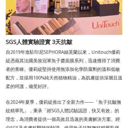
SGS人體實驗證實 3天抗皺
自2019年進駐印尼SEPHORA絲芙蘭以來，Unitouch優莉
緹憑藉其法國美妝冠軍魚子醬面膜系列，迅速獲得了消費
者的青睞。優莉緹堅持使用無添加化學防腐劑的溫和低敏
配方，並採用100%純天然植物精油，為肌膚提供深層且溫
柔的呵護，備受好評。
在2024年夏季，優莉緹推出了全新力作——「魚子抗皺撫
紋精華乳」，秉承「經SGS人體試驗認證，快又有效」的
理念，為消費者提供一個高效且迅速的美膚解決方案。經
由SGS及皮膚科醫師的驗證，使用魚子抗皺撫紋精華乳僅