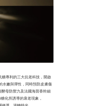
POX抗糖專利的三大抗老科技，開啟
的水嫩與彈性，同時預防皮膚傷
二裂酵母防禦力及法國海茴香幹細
逆轉糖化所誘導的衰老現象，
深層修護、逆轉時光。