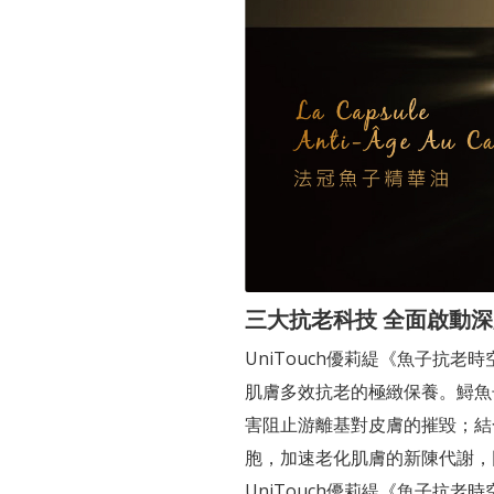
三大抗老科技 全面啟動
UniTouch優莉緹《魚子抗老
肌膚多效抗老的極緻保養。鱘魚
害阻止游離基對皮膚的摧毀；結合
胞，加速老化肌膚的新陳代謝，同
UniTouch優莉緹《魚子抗