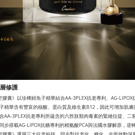
深層修護
時空膠囊》以珍稀鱘魚子精華結合AA-3PLEX抗老專利、AG-LI
子精華含有豐富的核酸、蛋白質及維生素B12，因此可增加肌膚
AA-3PLEX抗老專利所蘊含的六胜肽類肉毒素的緊緻拉提、
步搭載AG-LIPOX抗糖專利的精氨酸PCA與法國水膠解原，
老時空膠囊》運用三大抗老科技，同步對抗老化、糖化，全面啟動