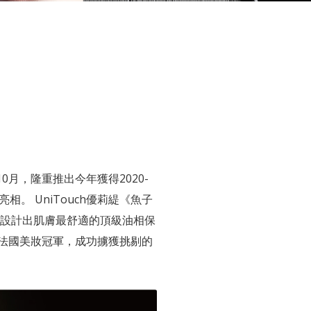
0月，隆重推出今年獲得2020-
。 UniTouch優莉緹《魚子
，設計出肌膚最舒適的頂級油相保
1法國美妝冠軍，成功擄獲挑剔的