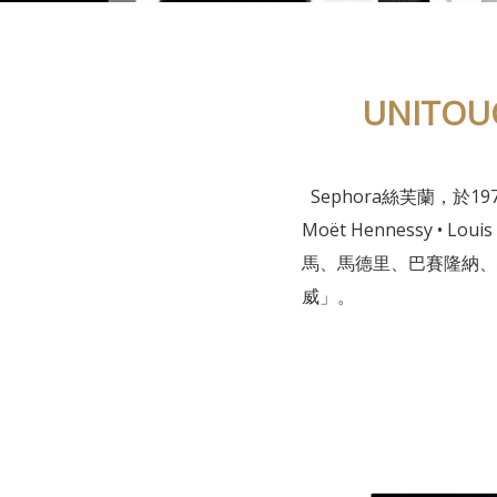
UNITO
Sephora絲芙蘭，於1
Moët Hennessy •
馬、馬德里、巴賽隆納、
威」。