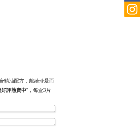
合精油配方，獻給珍愛而
芙蘭好評熱賣中
"，每盒3片