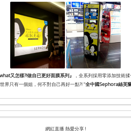
 what又怎樣?!做自已更好面膜系列』
，全系列採用零添加技術揉
界只有一個姐，何不對自己再好一點?! "
全中國Sephora絲
網紅直播 熱愛分享 !