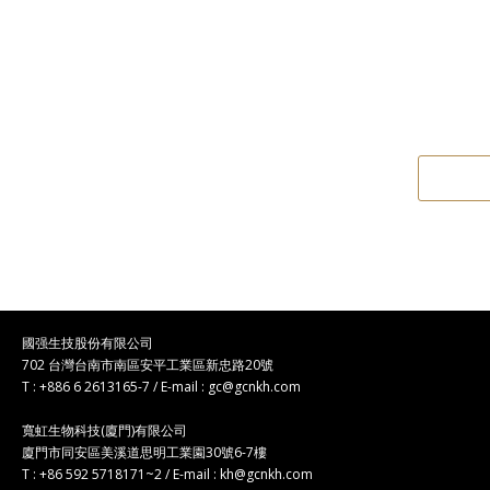
國强生技股份有限公司
702 台灣台南市南區安平工業區新忠路20號
T : +886 6 2613165-7 / E-mail :
gc@gcnkh.com
寬虹生物科技(廈門)有限公司
廈門市同安區美溪道思明工業園30號6-7樓
T : +86 592 5718171~2 / E-mail :
kh@gcnkh.com