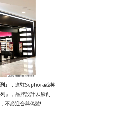
系列』
，進駐Sephora絲芙
系列』
，品牌設計以原創
，不必迎合與偽裝!