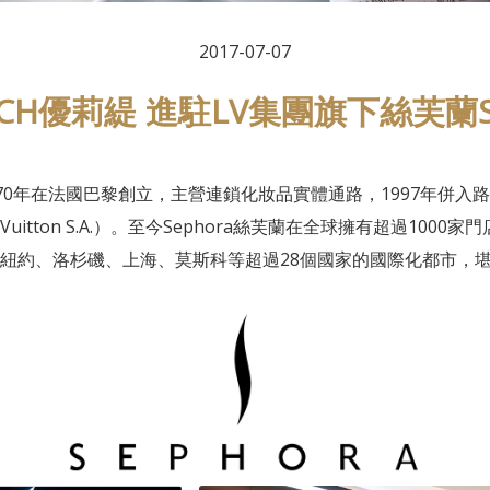
2017-07-07
UCH優莉緹 進駐LV集團旗下絲芙蘭S
970年在法國巴黎創立，主營連鎖化妝品實體通路，1997年併入路易
 Louis Vuitton S.A.）。至今Sephora絲芙蘭在全球擁有超過1
紐約、洛杉磯、上海、莫斯科等超過28個國家的國際化都市，