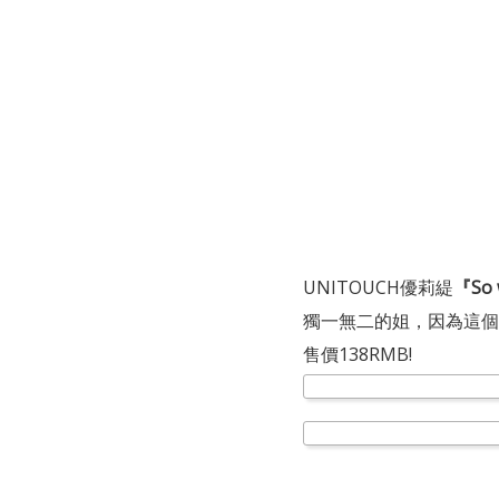
UNITOUCH優莉緹
『So
獨一無二的姐，因為這個世
售價138RMB!